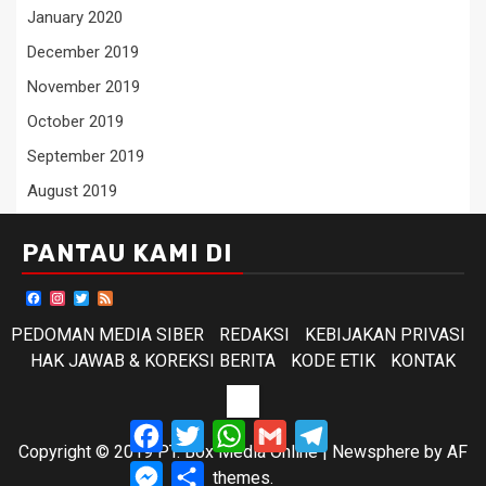
January 2020
December 2019
November 2019
October 2019
September 2019
August 2019
PANTAU KAMI DI
Facebook
Instagram
Twitter
Feed
PEDOMAN MEDIA SIBER
REDAKSI
KEBIJAKAN PRIVASI
HAK JAWAB & KOREKSI BERITA
KODE ETIK
KONTAK
KODE
Facebook
Twitter
WhatsApp
Gmail
Telegram
ETIK
Copyright © 2019 PT. Box Media Online
|
Newsphere
by AF
Messenger
Share
themes.