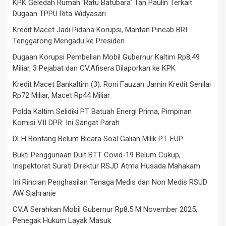
KPK Geledah Rumah ‘Ratu Batubara’ Tan Paulin Terkait
Dugaan TPPU Rita Widyasari
Kredit Macet Jadi Pidana Korupsi, Mantan Pincab BRI
Tenggarong Mengadu ke Presiden
Dugaan Korupsi Pembelian Mobil Gubernur Kaltim Rp8,49
Miliar, 3 Pejabat dan CV.Afisera Dilaporkan ke KPK
Kredit Macet Bankaltim (3): Roni Fauzan Jamin Kredit Senilai
Rp72 Miliar, Macet Rp44 Miliar
Polda Kaltim Selidiki PT Batuah Energi Prima, Pimpinan
Komisi VII DPR: Ini Sangat Parah
DLH Bontang Belum Bicara Soal Galian Milik PT. EUP
Bukti Penggunaan Duit BTT Covid-19 Belum Cukup,
Inspektorat Surati Direktur RSJD Atma Husada Mahakam
Ini Rincian Penghasilan Tenaga Medis dan Non Medis RSUD
AW Sjahranie
CV.A Serahkan Mobil Gubernur Rp8,5 M November 2025,
Penegak Hukum Layak Masuk