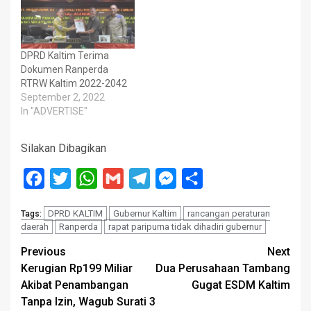
DPRD Kaltim Terima
Dokumen Ranperda
RTRW Kaltim 2022-2042
September 2, 2022
In "ADVERTISE"
Silakan Dibagikan
Facebook
Twitter
WhatsApp
Gmail
Telegram
Messenger
Share
DPRD KALTIM
Gubernur Kaltim
rancangan peraturan
Tags:
daerah
Ranperda
rapat paripurna tidak dihadiri gubernur
Post
Previous
Next
Kerugian Rp199 Miliar
Dua Perusahaan Tambang
navigation
Akibat Penambangan
Gugat ESDM Kaltim
Tanpa Izin, Wagub Surati 3