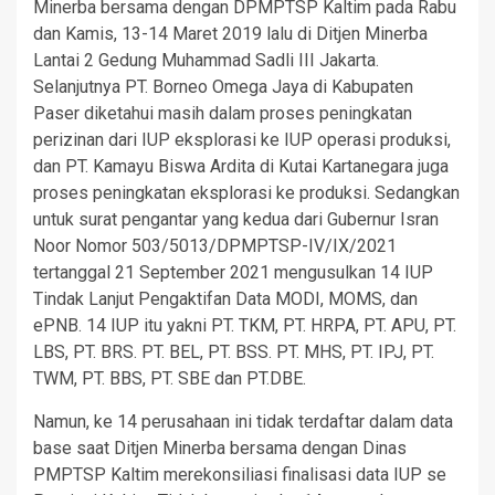
Minerba bersama dengan DPMPTSP Kaltim pada Rabu
dan Kamis, 13-14 Maret 2019 lalu di Ditjen Minerba
Lantai 2 Gedung Muhammad Sadli III Jakarta.
Selanjutnya PT. Borneo Omega Jaya di Kabupaten
Paser diketahui masih dalam proses peningkatan
perizinan dari IUP eksplorasi ke IUP operasi produksi,
dan PT. Kamayu Biswa Ardita di Kutai Kartanegara juga
proses peningkatan eksplorasi ke produksi. Sedangkan
untuk surat pengantar yang kedua dari Gubernur Isran
Noor Nomor 503/5013/DPMPTSP-IV/IX/2021
tertanggal 21 September 2021 mengusulkan 14 IUP
Tindak Lanjut Pengaktifan Data MODI, MOMS, dan
ePNB. 14 IUP itu yakni PT. TKM, PT. HRPA, PT. APU, PT.
LBS, PT. BRS. PT. BEL, PT. BSS. PT. MHS, PT. IPJ, PT.
TWM, PT. BBS, PT. SBE dan PT.DBE.
Namun, ke 14 perusahaan ini tidak terdaftar dalam data
base saat Ditjen Minerba bersama dengan Dinas
PMPTSP Kaltim merekonsiliasi finalisasi data IUP se