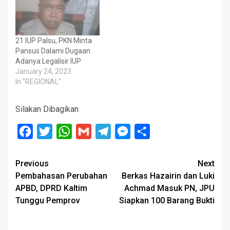
21 IUP Palsu, PKN Minta
Pansus Dalami Dugaan
Adanya Legalisir IUP
January 24, 2023
In "REGIONAL"
Silakan Dibagikan
Facebook
Twitter
WhatsApp
Gmail
Telegram
Messenger
Share
Post
Previous
Next
Pembahasan Perubahan
Berkas Hazairin dan Luki
navigation
APBD, DPRD Kaltim
Achmad Masuk PN, JPU
Tunggu Pemprov
Siapkan 100 Barang Bukti