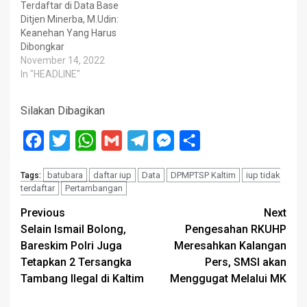
Terdaftar di Data Base
Ditjen Minerba, M.Udin:
Keanehan Yang Harus
Dibongkar
November 14, 2022
In "HEADLINE"
Silakan Dibagikan
Facebook
Twitter
WhatsApp
Gmail
Telegram
Messenger
Share
batubara
daftar iup
Data
DPMPTSP Kaltim
iup tidak
Tags:
terdaftar
Pertambangan
Post
Previous
Next
Selain Ismail Bolong,
Pengesahan RKUHP
navigation
Bareskim Polri Juga
Meresahkan Kalangan
Tetapkan 2 Tersangka
Pers, SMSI akan
Tambang Ilegal di Kaltim
Menggugat Melalui MK