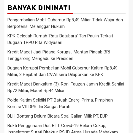
BANYAK DIMINATI
Pengembalian Mobil Gubernur Rp8,49 Miliar Tidak Wajar dan
Berpotensi Melanggar Hukum
KPK Geledah Rumah ‘Ratu Batubara’ Tan Paulin Terkait
Dugaan TPPU Rita Widyasari
Kredit Macet Jadi Pidana Korupsi, Mantan Pincab BRI
Tenggarong Mengadu ke Presiden
Dugaan Korupsi Pembelian Mobil Gubernur Kaltim Rp8,49
Miliar, 3 Pejabat dan CV.Afisera Dilaporkan ke KPK
Kredit Macet Bankaltim (3): Roni Fauzan Jamin Kredit Senilai
Rp72 Miliar, Macet Rp44 Miliar
Polda Kaltim Selidiki PT Batuah Energi Prima, Pimpinan
Komisi VII DPR: Ini Sangat Parah
DLH Bontang Belum Bicara Soal Galian Milik PT. EUP
Bukti Penggunaan Duit BTT Covid-19 Belum Cukup,
Inspektorat Surati Direktur RSJD Atma Husada Mahakam