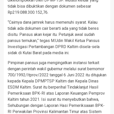
dikelompokkan oleh DPMPTSP. Mutasi keluar yang
tidak bisa dibuktikan dengan dokumen sebesar
Rp219.088.300.152,76.
“Cairnya dana jamrek harus memenuhi syarat. Kalau
tidak ada dokumen cair berarti ada yang tidak beres
disitu. Pansus akan kejar itu. Petunjuk awal sudah
pansus temukan,” tegas M.Udin Wakil Ketua Pansus
Investigasi Pertambangan DPRD Kaltim disela-sela
sidak di Kutai Barat pada media ini.
Pimpinan pansus juga mengingatkan instansi terkait
dengan perintah wakil gubernur melalui surat bernomor
700/1992/Itprov/2022 tanggal 6 Juni 2022 itu ditujukan
kepada Kepala DPMPTSP Kaltim dan Kepala Dinas
ESDM Kaltim. Surat itu berperihal Tindaklanjut Hasil
Pemeriksaan BPK-RI atas Laporan Keuangan Pemprov
Kaltim tahun 2021. Isi surat itu menyebutkan bahwa,
Sehubungan dengan Laporan Hasi Pemeriksaaan BPK-
RI Perwakilan Provinsi Kalimantan Timur atas Sistem