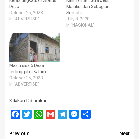
Keras tingkatkan Status
Kalimantan, Sulawesi,
Desa
Maluku, dan Sebagian
October 25, 2023
Sumatra
In "ADVERTISE"
July 8, 2020
In "NASIONAL"
Masih sisa 5 Desa
tertinggal di Kaltim
October 25, 2023
In "ADVERTISE"
Silakan Dibagikan
Facebook
Twitter
WhatsApp
Gmail
Telegram
Messenger
Share
Post
Previous
Next