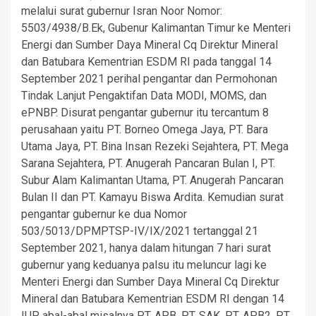
melalui surat gubernur Isran Noor Nomor:
5503/4938/B.Ek, Gubenur Kalimantan Timur ke Menteri
Energi dan Sumber Daya Mineral Cq Direktur Mineral
dan Batubara Kementrian ESDM RI pada tanggal 14
September 2021 perihal pengantar dan Permohonan
Tindak Lanjut Pengaktifan Data MODI, MOMS, dan
ePNBP. Disurat pengantar gubernur itu tercantum 8
perusahaan yaitu PT. Borneo Omega Jaya, PT. Bara
Utama Jaya, PT. Bina Insan Rezeki Sejahtera, PT. Mega
Sarana Sejahtera, PT. Anugerah Pancaran Bulan I, PT.
Subur Alam Kalimantan Utama, PT. Anugerah Pancaran
Bulan II dan PT. Kamayu Biswa Ardita. Kemudian surat
pengantar gubernur ke dua Nomor
503/5013/DPMPTSP-IV/IX/2021 tertanggal 21
September 2021, hanya dalam hitungan 7 hari surat
gubernur yang keduanya palsu itu meluncur lagi ke
Menteri Energi dan Sumber Daya Mineral Cq Direktur
Mineral dan Batubara Kementrian ESDM RI dengan 14
IUP abal-abal misalnya PT. APB, PT. SAK, PT. APB2, PT.