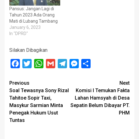
Pansus: Jangan Lagi di
Tahun 2023 Ada Orang
Mati di Lubang Tambang
January 6, 2023
In "DPRD"
Silakan Dibagikan
Facebook
Twitter
WhatsApp
Gmail
Telegram
Messenger
Share
Post
Previous
Next
Soal Tewasnya Sony Rizal
Komisi I Temukan Fakta
navigation
Tahitoe Sopir Taxi,
Lahan Hamsyah di Desa
Masykur Sarmian Minta
Sepatin Belum Dibayar PT.
Penegak Hukum Usut
PHM
Tuntas