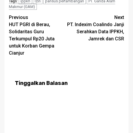
ippkh
Izin
pansus pertambangan
PT. Ganda Alam
Tags:
Makmur (GAM)
Post
Previous
Next
HUT PGRI di Berau,
PT. Indexim Coalindo Janji
navigation
Solidaritas Guru
Serahkan Data IPPKH,
Terkumpul Rp20 Juta
Jamrek dan CSR
untuk Korban Gempa
Cianjur
Tinggalkan Balasan