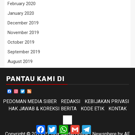
February 2020
January 2020
December 2019
November 2019
October 2019
September 2019
August 2019
PANTAU KAMI DI
Facebook
Instagram
Twitter
Feed
PEDOMAN MEDIA SIBER
REDAKSI
KEBIJAKAN PRIVASI
HAK JAWAB & KOREKSI BERITA
KODE ETIK
KONTAK
KODE
Facebook
Twitter
WhatsApp
Gmail
Telegram
ETIK
Copyright © 2019 PT. Box Media Online
|
Newsphere
by AF