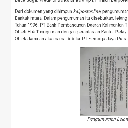
Baca Juga:
Kredit di Bankaltimtara Rp1,1 Triliun Berpot
Dari dokumen yang dihimpun
kalpostonline
, pengumuma
Bankaltimtara. Dalam pengumuman itu disebutkan, lela
Tahun 1996. PT Bank Pembangunan Daerah Kalimantan Ti
Objek Hak Tanggungan dengan perantaraan Kantor Pelay
Objek Jaminan atas nama debitur PT Semoga Jaya Putra. H
Pengumuman Lelang