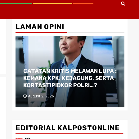
LAMAN OPINI
CATATAN KRITIS MELAWAN LUPA :
Di
KEMANA KPK, KEJAGUNG, SERTA
Ku
KORTASTIPIDKOR POLRI…?
Pe
August 2, 2026
J
EDITORIAL KALPOSTONLINE