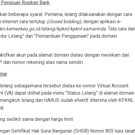
n Penipuan Rugikan Bank
mkan beberapa syarat. Pertama, lelang dilaksanakan dengan cara
 internet cara tertutup
(closed bidding)
, dengan aplikasi e-
kn.kemenkeu.go.id/lelang/kpknl/kpknl-samarinda
. Tata cara da
sedur Lelang” dan “Pemanduan Penggunaan” pada domain
gaktifkan akun pada alamat domain diatas dengan merekam dan
an nomor rekening atas nama sendiri.
liar
 lelang sebagaimana tersebut diatas ke nomor Virtual Account
t (VA) dapat dilihat pada menu “Status Lelang” di alamat domain
n mengikuti lelang dan HARUS sudah efektif diterima oleh KPKNL
g.
ng sedikit sama dengan harga limit.
dengan Sertifikat Hak Guna Bangunan (SHGB) Nomor 805 luas tana