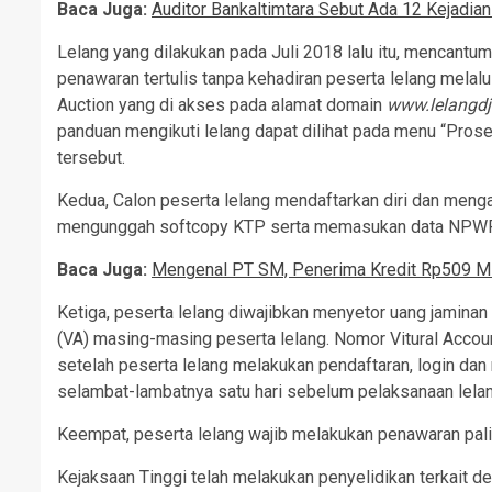
Baca Juga:
Auditor Bankaltimtara Sebut Ada 12 Kejadia
Lelang yang dilakukan pada Juli 2018 lalu itu, mencantu
penawaran tertulis tanpa kehadiran peserta lelang melalui
Auction yang di akses pada alamat domain
www.lelangdj
panduan mengikuti lelang dapat dilihat pada menu “Pro
tersebut.
Kedua, Calon peserta lelang mendaftarkan diri dan men
mengunggah softcopy KTP serta memasukan data NPWP d
Baca Juga:
Mengenal PT SM, Penerima Kredit Rp509 Mi
Ketiga, peserta lelang diwajibkan menyetor uang jaminan
(VA) masing-masing peserta lelang. Nomor Vitural Accoun
setelah peserta lelang melakukan pendaftaran, login da
selambat-lambatnya satu hari sebelum pelaksanaan lelan
Keempat, peserta lelang wajib melakukan penawaran pali
Kejaksaan Tinggi telah melakukan penyelidikan terkait 