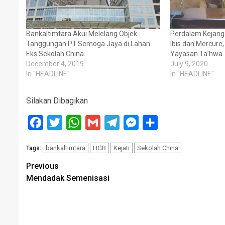
Bankaltimtara Akui Melelang Objek
Perdalam Kejangg
Tanggungan PT.Semoga Jaya di Lahan
Ibis dan Mercure
Eks Sekolah China
Yayasan Ta’hwa
December 4, 2019
July 9, 2020
In "HEADLINE"
In "HEADLINE"
Silakan Dibagikan
Facebook
Twitter
WhatsApp
Gmail
Telegram
Messenger
Share
bankaltimtara
HGB
Kejati
Sekolah China
Tags:
Post
Previous
Mendadak Semenisasi
navigation