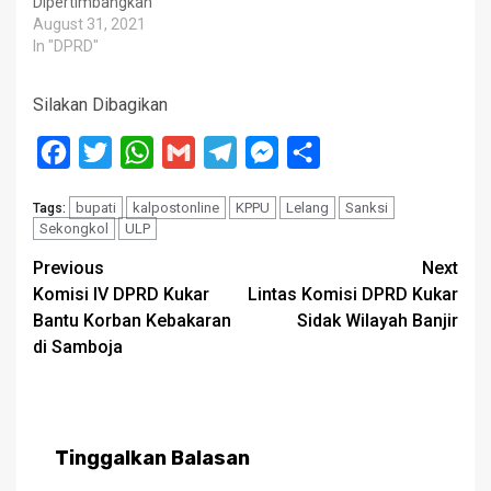
Dipertimbangkan
August 31, 2021
In "DPRD"
Silakan Dibagikan
Facebook
Twitter
WhatsApp
Gmail
Telegram
Messenger
Share
bupati
kalpostonline
KPPU
Lelang
Sanksi
Tags:
Sekongkol
ULP
Post
Previous
Next
Komisi IV DPRD Kukar
Lintas Komisi DPRD Kukar
navigation
Bantu Korban Kebakaran
Sidak Wilayah Banjir
di Samboja
Tinggalkan Balasan