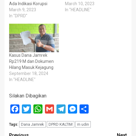
Ada Indikasi Korupsi
March 10, 2023
March 9, 2023
In "HEADLINE"
In "DPRD"
Kasus Dana Jamrek
Rp219 M dan Dokumen
Hilang Masuk Kejagung
September 18, 2024
In "HEADLINE"
Silakan Dibagikan
Facebook
Twitter
WhatsApp
Gmail
Telegram
Messenger
Share
Dana Jamrek
DPRD KALTIM
m udin
Tags:
Previous
Next