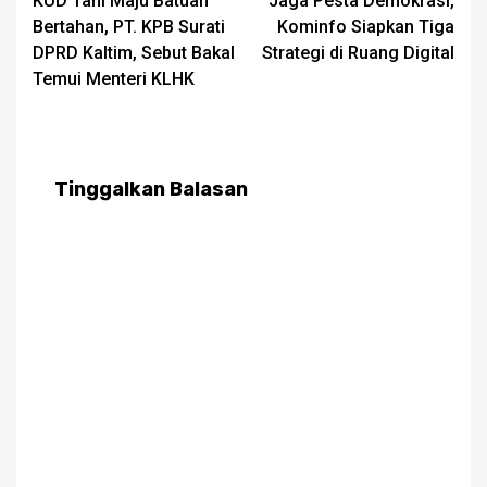
KUD Tani Maju Batuah
Jaga Pesta Demokrasi,
navigation
Bertahan, PT. KPB Surati
Kominfo Siapkan Tiga
DPRD Kaltim, Sebut Bakal
Strategi di Ruang Digital
Temui Menteri KLHK
Tinggalkan Balasan