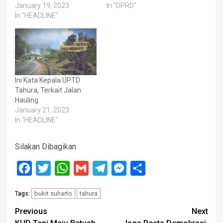
January 19, 2023
In "DPRD"
In "HEADLINE"
Ini Kata Kepala UPTD
Tahura, Terkait Jalan
Hauling
January 21, 2023
In "HEADLINE"
Silakan Dibagikan
Facebook
Twitter
WhatsApp
Gmail
Telegram
Messenger
Share
bukit suharto
tahura
Tags:
Post
Previous
Next