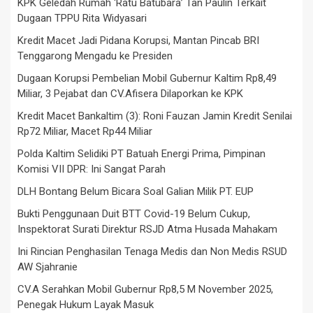
KPK Geledah Rumah ‘Ratu Batubara’ Tan Paulin Terkait
Dugaan TPPU Rita Widyasari
Kredit Macet Jadi Pidana Korupsi, Mantan Pincab BRI
Tenggarong Mengadu ke Presiden
Dugaan Korupsi Pembelian Mobil Gubernur Kaltim Rp8,49
Miliar, 3 Pejabat dan CV.Afisera Dilaporkan ke KPK
Kredit Macet Bankaltim (3): Roni Fauzan Jamin Kredit Senilai
Rp72 Miliar, Macet Rp44 Miliar
Polda Kaltim Selidiki PT Batuah Energi Prima, Pimpinan
Komisi VII DPR: Ini Sangat Parah
DLH Bontang Belum Bicara Soal Galian Milik PT. EUP
Bukti Penggunaan Duit BTT Covid-19 Belum Cukup,
Inspektorat Surati Direktur RSJD Atma Husada Mahakam
Ini Rincian Penghasilan Tenaga Medis dan Non Medis RSUD
AW Sjahranie
CV.A Serahkan Mobil Gubernur Rp8,5 M November 2025,
Penegak Hukum Layak Masuk