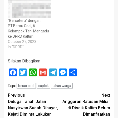
“Berseteru” dengan
PT.Berau Coal, 6
Kelompok Tani Mengadu
ke DPRD Kaltim
October 27, 2023
In "DPRD"
Silakan Dibagikan
Facebook
Twitter
WhatsApp
Gmail
Telegram
Messenger
Share
berau coal
caplok
lahan warga
Tags:
Post
Previous
Next
Diduga Tanah Jalan
Anggaran Ratusan Miliar
navigation
Nusyirwan Sudah Dibayar,
di Disdik Kaltim Belum
Kejati Diminta Lakukan
Dimanfaatkan