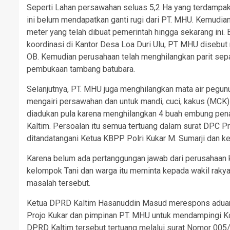
Seperti Lahan persawahan seluas 5,2 Ha yang terdampak b
ini belum mendapatkan ganti rugi dari PT. MHU. Kemudia
meter yang telah dibuat pemerintah hingga sekarang ini.
koordinasi di Kantor Desa Loa Duri Ulu, PT MHU disebut
OB. Kemudian perusahaan telah menghilangkan parit sep
pembukaan tambang batubara.
Selanjutnya, PT. MHU juga menghilangkan mata air pegu
mengairi persawahan dan untuk mandi, cuci, kakus (MCK) d
diadukan pula karena menghilangkan 4 buah embung pen
Kaltim. Persoalan itu semua tertuang dalam surat DPC P
ditandatangani Ketua KBPP Polri Kukar M. Sumarji dan ke
Karena belum ada pertanggungan jawab dari perusahaan
kelompok Tani dan warga itu meminta kepada wakil rakya
masalah tersebut.
Ketua DPRD Kaltim Hasanuddin Masud merespons aduan 
Projo Kukar dan pimpinan PT. MHU untuk mendampingi Ko
DPRD Kaltim tersebut tertuang melalui surat Nomor 005