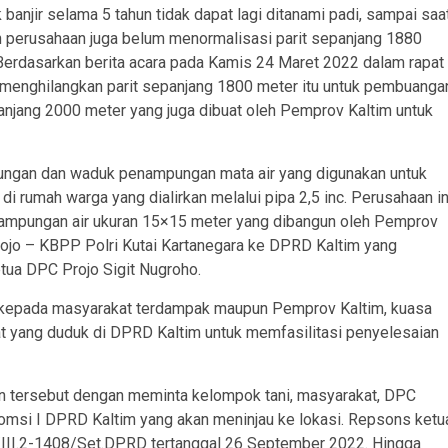
anjir selama 5 tahun tidak dapat lagi ditanami padi, sampai saa
n perusahaan juga belum menormalisasi parit sepanjang 1880
 Berdasarkan berita acara pada Kamis 24 Maret 2022 dalam rapat
 menghilangkan parit sepanjang 1800 meter itu untuk pembuanga
anjang 2000 meter yang juga dibuat oleh Pemprov Kaltim untuk
nungan dan waduk penampungan mata air yang digunakan untuk
i rumah warga yang dialirkan melalui pipa 2,5 inc. Perusahaan in
ampungan air ukuran 15×15 meter yang dibangun oleh Pemprov
rojo – KBPP Polri Kutai Kartanegara ke DPRD Kaltim yang
tua DPC Projo Sigit Nugroho.
 kepada masyarakat terdampak maupun Pemprov Kaltim, kuasa
t yang duduk di DPRD Kaltim untuk memfasilitasi penyelesaian
tersebut dengan meminta kelompok tani, masyarakat, DPC
msi I DPRD Kaltim yang akan meninjau ke lokasi. Repsons ketu
/III.2-1408/Set.DPRD tertanggal 26 September 2022. Hingga