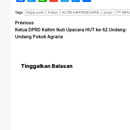
kbpp polri
Kukar
KUTAI KARTANEGARA
projo
PT MH
Tags:
Post
Previous
Ketua DPRD Kaltim Ikuti Upacara HUT ke-62 Undang-
navigation
Undang Pokok Agraria
Tinggalkan Balasan