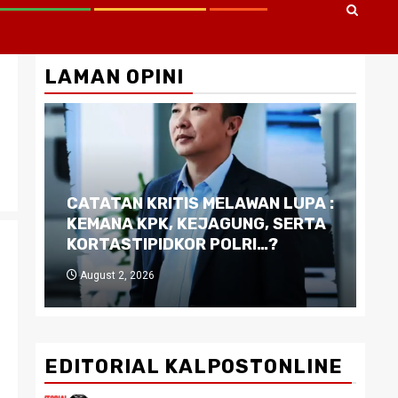
LAMAN OPINI
CATATAN KRITIS MELAWAN LUPA :
Di
KEMANA KPK, KEJAGUNG, SERTA
Ku
KORTASTIPIDKOR POLRI…?
Pe
August 2, 2026
J
EDITORIAL KALPOSTONLINE