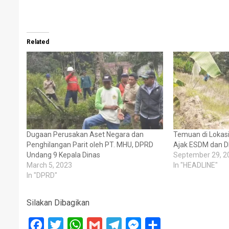
Related
Dugaan Perusakan Aset Negara dan
Temuan di Lokasi
Penghilangan Parit oleh PT. MHU, DPRD
Ajak ESDM dan D
Undang 9 Kepala Dinas
September 29, 2
March 5, 2023
In "HEADLINE"
In "DPRD"
Silakan Dibagikan
Facebook
Twitter
WhatsApp
Gmail
Telegram
Messenger
Share