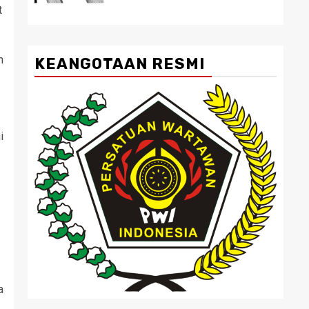
t
n
KEANGOTAAN RESMI
i
a