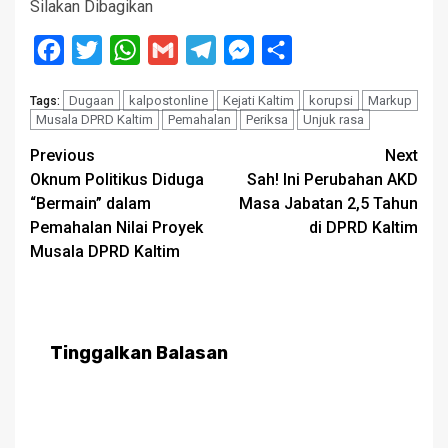
Silakan Dibagikan
Facebook
Twitter
WhatsApp
Gmail
Telegram
Messenger
Share
Dugaan
kalpostonline
Kejati Kaltim
korupsi
Markup
Tags:
Musala DPRD Kaltim
Pemahalan
Periksa
Unjuk rasa
Post
Previous
Next
Oknum Politikus Diduga
Sah! Ini Perubahan AKD
navigation
“Bermain” dalam
Masa Jabatan 2,5 Tahun
Pemahalan Nilai Proyek
di DPRD Kaltim
Musala DPRD Kaltim
Tinggalkan Balasan