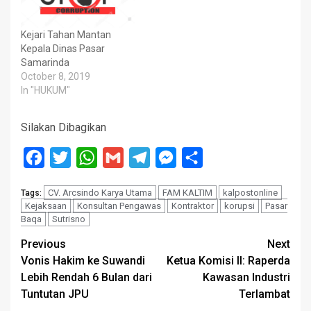
Kejari Tahan Mantan
Kepala Dinas Pasar
Samarinda
October 8, 2019
In "HUKUM"
Silakan Dibagikan
Facebook
Twitter
WhatsApp
Gmail
Telegram
Messenger
Share
CV. Arcsindo Karya Utama
FAM KALTIM
kalpostonline
Tags:
Kejaksaan
Konsultan Pengawas
Kontraktor
korupsi
Pasar
Baqa
Sutrisno
Post
Previous
Next
Vonis Hakim ke Suwandi
Ketua Komisi II: Raperda
navigation
Lebih Rendah 6 Bulan dari
Kawasan Industri
Tuntutan JPU
Terlambat