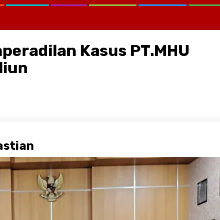
raperadilan Kasus PT.MHU
liun
CATATAN KRITIS MELAWAN LUP
KEMANA KPK, KEJAGUNG, SER
KORTASTIPIDKOR POLRI…?
astian
August 2, 2026