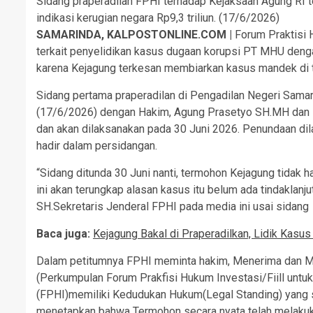
Sidang praperadilan FPHI terhadap Kejaksaan Agung RI 
indikasi kerugian negara Rp9,3 triliun. (17/6/2026)
SAMARINDA, KALPOSTONLINE.COM |
Forum Praktisi
terkait penyelidikan kasus dugaan korupsi PT MHU dengan
karena Kejagung terkesan membiarkan kasus mandek di ti
Sidang pertama praperadilan di Pengadilan Negeri Sam
(17/6/2026) dengan Hakim, Agung Prasetyo SH.MH dan Pa
dan akan dilaksanakan pada 30 Juni 2026. Penundaan dil
hadir dalam persidangan.
“Sidang ditunda 30 Juni nanti, termohon Kejagung tidak h
ini akan terungkap alasan kasus itu belum ada tindaklanju
SH.Sekretaris Jenderal FPHI pada media ini usai sidang
Baca juga:
Kejagung Bakal di Praperadilkan, Lidik Kasus
Dalam petitumnya FPHI meminta hakim, Menerima dan 
(Perkumpulan Forum Prakfisi Hukum Investasi/Fiill un
(FPHI)memiliki Kedudukan Hukum(Legal Standing) yang 
menetapkan bahwa Termohon secara nyata telah melakuk