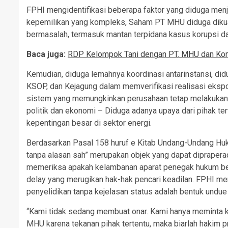
FPHI mengidentifikasi beberapa faktor yang diduga menj
kepemilikan yang kompleks, Saham PT MHU diduga dikuas
bermasalah, termasuk mantan terpidana kasus korupsi da
Baca juga:
RDP Kelompok Tani dengan PT. MHU dan Komi
Kemudian, diduga lemahnya koordinasi antarinstansi, did
KSOP, dan Kejagung dalam memverifikasi realisasi ekspor
sistem yang memungkinkan perusahaan tetap melakukan
politik dan ekonomi – Diduga adanya upaya dari pihak 
kepentingan besar di sektor energi.
Berdasarkan Pasal 158 huruf e Kitab Undang-Undang Hu
tanpa alasan sah” merupakan objek yang dapat dipraper
memeriksa apakah kelambanan aparat penegak hukum bers
delay yang merugikan hak-hak pencari keadilan. FPHI me
penyelidikan tanpa kejelasan status adalah bentuk undue 
“Kami tidak sedang membuat onar. Kami hanya meminta k
MHU karena tekanan pihak tertentu, maka biarlah hakim 