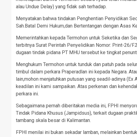
alau Undue Delay) yang fidak sah terhadap.
Menyatakan bahwa tindakan Penghentian Penyidikan Seca
Sah.Batal Demi Hukum,dan Bertentangan dengan Asas Ke
Memerintahkan kepada Termohon untuk Seketika dan Seg
terbitnya Surat Perintah Penyelidikan Nomor: Print-26/
dugaan tindak pidana PT MHU tersebut ke tingkat penunt
Menghukum Termohon untuk tunduk dan patuh pada selur
timbul dalam perkara Praperadlan ini kepada Negara. At
lain,mohon menjatuhkan putusan yang seadil-adinya (Ex 
keadilan ini kami sampaikan. Atas perkenan dan kehend
perkara ini.
Sebagaimana pernah diberitakan media ini, FPHI menyo
Tindak Pidana Khusus (Jampidsus), terkait dugaan prak
tambang skala besar di Kalimantan.
FPHI menilai ini bukan sekadar lamban, melainkan bentuk