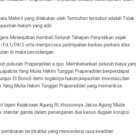
ra Materil yang dilakukan oleh Termohon tersebut adalah Tidak
pastian hukum yang adil.
era Melanjutkan Kembali Seluruh Tahapan Penyidikan sejak
F.2/Fd.1/09/2-erta memproses pelimpahan berkas perkara atas
utan di muka persidangan.
uh putusan Praperadilan a quo. Membebankan seluruh biaya yan
au,apabila Yang Mulia Hakim Tunggal Praperadilan berpendapat
Aequo Et Bonol) demi tegaknya hukum,kepastian investasi,dan
ak Yang Mulia Hakim Tunggal Praperadilan yang memeriksa
rot tajam Kejaksaan Agung RI, khususnya Jaksa Agung Muda
tik standar ganda dalam penanganan dua kasus dugaan korupsi
 pembiaran terstruktur yang mencederai rasa keadilan