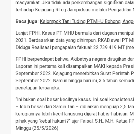
masyarakat. Jika tidak ada perkembangan signifikan dal
terhadap Kejagung RI cq Jampidsus melalui Pengadilan 
Baca juga:
Kelompok Tani Tuding PT.MHU Bohong, Anggo
Lanjut FPHI, Kasus PT MHU bermula dari dugaan manipula
2021. Berdasarkan data yang dihimpun, RKAB awal PT MHU
Diduga Realisasi pengapalan faktual: 22.739.419 MT (mel
FPHI berpendapat bahwa, Akibatnya negara dirugikan dari 
Laporan ini pertama kali disampaikan MAKI kepada Pr
September 2022. Kejagung menerbitkan Surat Perintah P
September 2022. Namun hingga hari ini, 3,5 tahun kemudi
penetapan tersangka.
“Ini bukan soal besar kecilnya kasus. Ini soal konsiste
– lebih besar dari Samin Tan – dibiarkan menguap 3,5 t
kerugiannya lebih kecil langsung dijerat habis-habisan.
pihak yang ‘kebal hukum’?” ujar Faisal, S.H., M.H. Ketua 
Minggu (25/5/2026)