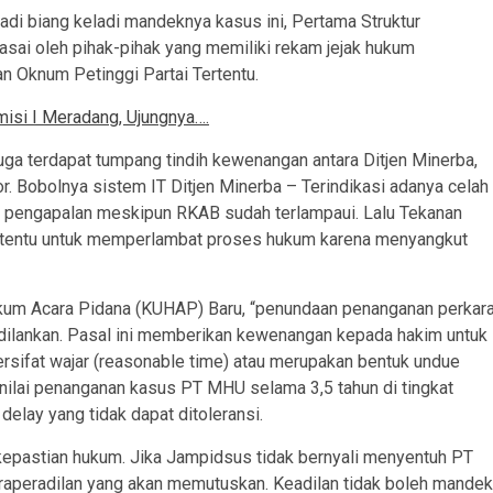
adi biang keladi mandeknya kasus ini, Pertama Struktur
ai oleh pihak-pihak yang memiliki rekam jejak hukum
n Oknum Petinggi Partai Tertentu.
si I Meradang, Ujungnya….
uga terdapat tumpang tindih kewenangan antara Ditjen Minerba,
. Bobolnya sistem IT Ditjen Minerba – Terindikasi adanya celah
 pengapalan meskipun RKAB sudah terlampaui. Lalu Tekanan
tertentu untuk memperlambat proses hukum karena menyangkut
kum Acara Pidana (KUHAP) Baru, “penundaan penanganan perkar
adilankan. Pasal ini memberikan kewenangan kepada hakim untuk
ifat wajar (reasonable time) atau merupakan bentuk undue
nilai penanganan kasus PT MHU selama 3,5 tahun di tingkat
delay yang tidak dapat ditoleransi.
epastian hukum. Jika Jampidsus tidak bernyali menyentuh PT
praperadilan yang akan memutuskan. Keadilan tidak boleh mandek