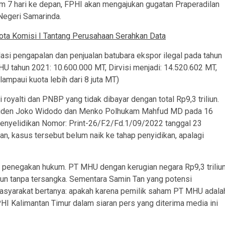
am 7 hari ke depan, FPHI akan mengajukan gugatan Praperadilan
Negeri Samarinda.
ta Komisi I Tantang Perusahaan Serahkan Data
si pengapalan dan penjualan batubara ekspor ilegal pada tahun
 tahun 2021: 10.600.000 MT, Dirvisi menjadi: 14.520.602 MT,
ampaui kuota lebih dari 8 juta MT)
royalti dan PNBP yang tidak dibayar dengan total Rp9,3 triliun.
esiden Joko Widodo dan Menko Polhukam Mahfud MD pada 16
enyelidikan Nomor: Print-26/F.2/Fd.1/09/2022 tanggal 23
an, kasus tersebut belum naik ke tahap penyidikan, apalagi
nsi penegakan hukum. PT MHU dengan kerugian negara Rp9,3 triliu
ahun tanpa tersangka. Sementara Samin Tan yang potensi
 Masyarakat bertanya: apakah karena pemilik saham PT MHU adala
FPHI Kalimantan Timur dalam siaran pers yang diterima media ini