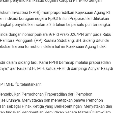
terkait penyelidikan kasus dugaan korupsi PT MHU dengan
 Hukum Investasi (FPHI) mempraperadilkan Kejaksaan Agung RI
 indikasi kerugian negara Rp9,3 triliun.Praperadilan dilakukan
ngkat penyelidikan selama 3,5 tahun tanpa satu pun tersangka.
arinda dengan nomor perkara 9/Pid.Pra/2026/PN Smr pada Rabu
nitera Pengganti (PP) Roulina Sidebang, SH. Sidang ditunda
akukan karena termohon, dalam hal ini Kejaksaan Agung tidak
adir dalam sidang tadi. Kami FPHI berharap melalui praperadilan
tnya,” ujar Faisal S.H., M.H. ketua FPHI di dampingi Achyar Rasydi
 PT.MHU “Ditelantarkan”
Mengabulkan Permohonan Praperadilan dari Pemohon
tuk seluruhnya. Menyatakan dan menetapkan bahwa Pemohon
sah sebagai Pihak Ketiga yang Berkepentingan. Menyatakan dan
an tindakan Penghentian Penyidikan Secara Materil(Diam-diam