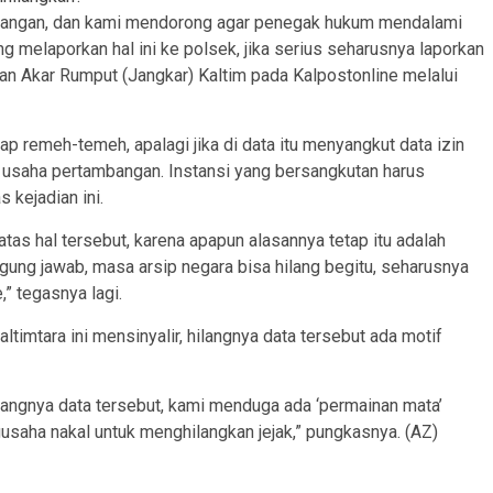
mbangan, dan kami mendorong agar penegak hukum mendalami
g melaporkan hal ini ke polsek, jika serius seharusnya laporkan
an Akar Rumput (Jangkar) Kaltim pada Kalpostonline melalui
p remeh-temeh, apalagi jika di data itu menyangkut data izin
saha pertambangan. Instansi yang bersangkutan harus
 kejadian ini.
atas hal tersebut, karena apapun alasannya tetap itu adalah
gung jawab, masa arsip negara bisa hilang begitu, seharusnya
” tegasnya lagi.
timtara ini mensinyalir, hilangnya data tersebut ada motif
langnya data tersebut, kami menduga ada ‘permainan mata’
usaha nakal untuk menghilangkan jejak,” pungkasnya. (AZ)