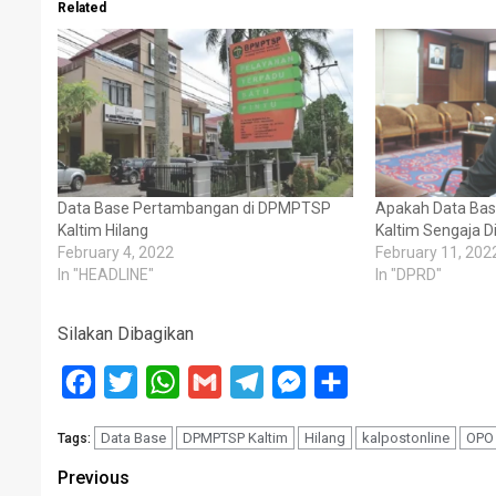
Related
Data Base Pertambangan di DPMPTSP
Apakah Data Bas
Kaltim Hilang
Kaltim Sengaja D
February 4, 2022
February 11, 202
In "HEADLINE"
In "DPRD"
Silakan Dibagikan
Facebook
Twitter
WhatsApp
Gmail
Telegram
Messenger
Share
Data Base
DPMPTSP Kaltim
Hilang
kalpostonline
OPO
Tags:
Post
Previous