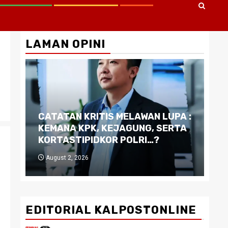
LAMAN OPINI
CATATAN KRITIS MELAWAN LUPA :
Di
KEMANA KPK, KEJAGUNG, SERTA
Ku
KORTASTIPIDKOR POLRI…?
Pe
August 2, 2026
J
EDITORIAL KALPOSTONLINE