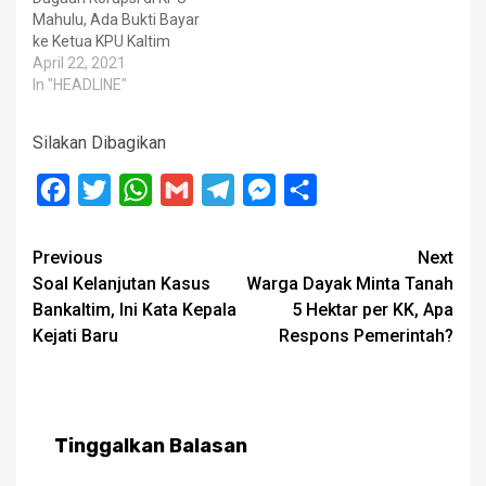
Mahulu, Ada Bukti Bayar
ke Ketua KPU Kaltim
April 22, 2021
In "HEADLINE"
Silakan Dibagikan
Facebook
Twitter
WhatsApp
Gmail
Telegram
Messenger
Share
Post
Previous
Next
Soal Kelanjutan Kasus
Warga Dayak Minta Tanah
navigation
Bankaltim, Ini Kata Kepala
5 Hektar per KK, Apa
Kejati Baru
Respons Pemerintah?
Tinggalkan Balasan