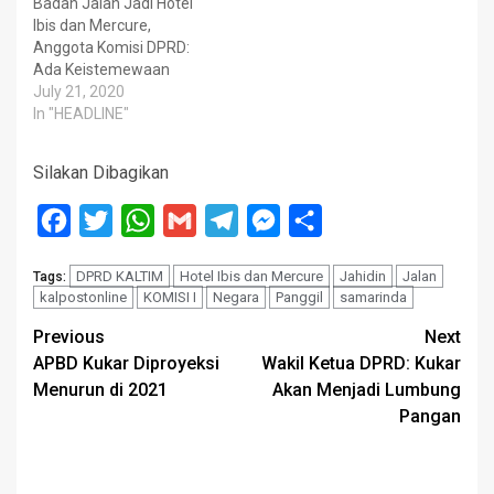
Badan Jalan Jadi Hotel
Ibis dan Mercure,
Anggota Komisi DPRD:
Ada Keistemewaan
July 21, 2020
In "HEADLINE"
Silakan Dibagikan
Facebook
Twitter
WhatsApp
Gmail
Telegram
Messenger
Share
DPRD KALTIM
Hotel Ibis dan Mercure
Jahidin
Jalan
Tags:
kalpostonline
KOMISI I
Negara
Panggil
samarinda
Post
Previous
Next
APBD Kukar Diproyeksi
Wakil Ketua DPRD: Kukar
navigation
Menurun di 2021
Akan Menjadi Lumbung
Pangan