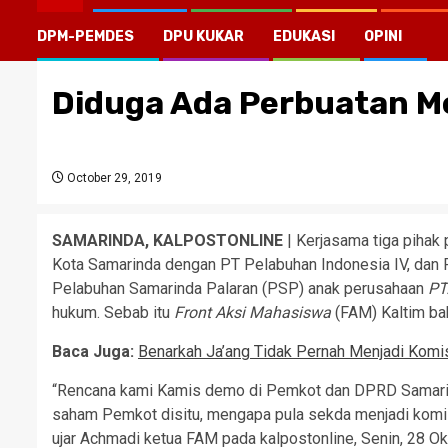
DPM-PEMDES
DPU KUKAR
EDUKASI
OPINI
Diduga Ada Perbuatan M
October 29, 2019
SAMARINDA, KALPOSTONLINE
| Kerjasama tiga pihak
Kota Samarinda dengan PT Pelabuhan Indonesia IV, dan P
Pelabuhan Samarinda Palaran (PSP) anak perusahaan
PT
hukum. Sebab itu
Front Aksi Mahasiswa
(FAM) Kaltim bak
Baca Juga:
Benarkah Ja’ang Tidak Pernah Menjadi Komis
“Rencana kami Kamis demo di Pemkot dan DPRD Samarin
saham Pemkot disitu, mengapa pula sekda menjadi kom
ujar Achmadi ketua FAM pada kalpostonline, Senin, 28 O