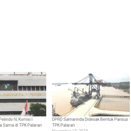
Pelindo IV, Komisi I
DPRD Samarinda Didesak Bentuk Pansus
a Sama di TPK Palaran
TPK Palaran