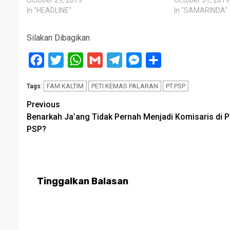
October 29, 2019
October 31, 2019
In "HEADLINE"
In "SAMARINDA"
Silakan Dibagikan
Facebook
Twitter
WhatsApp
Gmail
Telegram
Messenger
Share
FAM KALTIM
PETI KEMAS PALARAN
PT.PSP
Tags:
Post
Previous
Benarkah Ja’ang Tidak Pernah Menjadi Komisaris di P
navigation
PSP?
Tinggalkan Balasan