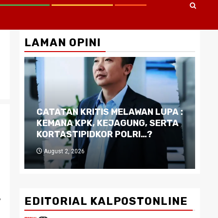
LAMAN OPINI
CATATAN KRITIS MELAWAN LUPA :
Di
KEMANA KPK, KEJAGUNG, SERTA
Ku
KORTASTIPIDKOR POLRI…?
Pe
August 2, 2026
J
EDITORIAL KALPOSTONLINE
”