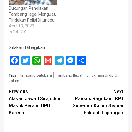
Dukungan Penolakan
Tambang Ilegal Menguat,
Tindakan Polisi Ditunggu
April 13, 2023
In "DPRD"
Silakan Dibagikan
Facebook
Twitter
WhatsApp
Gmail
Telegram
Messenger
Share
tambang batubara
Tambang Ilegal
unjuk rasa di dprd
Tags:
kaltim
Post
Previous
Next
Alasan Jawad Sirajuddin
Pansus Ragukan LKPJ
navigation
Masuk Perahu DPD
Gubernur Kaltim Sesuai
Karena….
Fakta di Lapangan