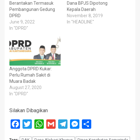
Berantakan Termasuk
Dana BPJS Dipotong
Pembangunan Gedung
Kepala Daerah
DPRD
November 8, 2019
June 9, 2022
In "HEADLINE"
In "DPRD"
Anggota DPRD Kukar:
Perlu Rumah Sakit di
Muara Badak
August 27, 2020
In "DPRD"
Silakan Dibagikan
Facebook
Twitter
WhatsApp
Gmail
Telegram
Messenger
Share
DAK
Dana Alokasi Khusus
Dinas Kesehatan Samarinda
Tags: