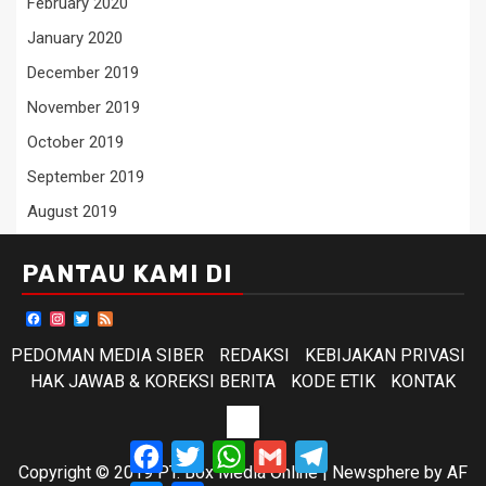
February 2020
January 2020
December 2019
November 2019
October 2019
September 2019
August 2019
PANTAU KAMI DI
Facebook
Instagram
Twitter
Feed
PEDOMAN MEDIA SIBER
REDAKSI
KEBIJAKAN PRIVASI
HAK JAWAB & KOREKSI BERITA
KODE ETIK
KONTAK
KODE
Facebook
Twitter
WhatsApp
Gmail
Telegram
ETIK
Copyright © 2019 PT. Box Media Online
|
Newsphere
by AF