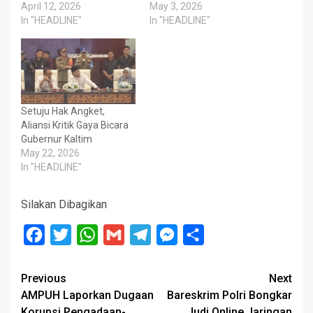
April 12, 2026
May 3, 2026
In "HEADLINE"
In "HEADLINE"
Setuju Hak Angket,
Aliansi Kritik Gaya Bicara
Gubernur Kaltim
May 22, 2026
In "HEADLINE"
Silakan Dibagikan
Facebook
Twitter
WhatsApp
Gmail
Telegram
Messenger
Share
Post
Previous
Next
AMPUH Laporkan Dugaan
Bareskrim Polri Bongkar
navigation
Korupsi Pengadaan-
Judi Online Jaringan